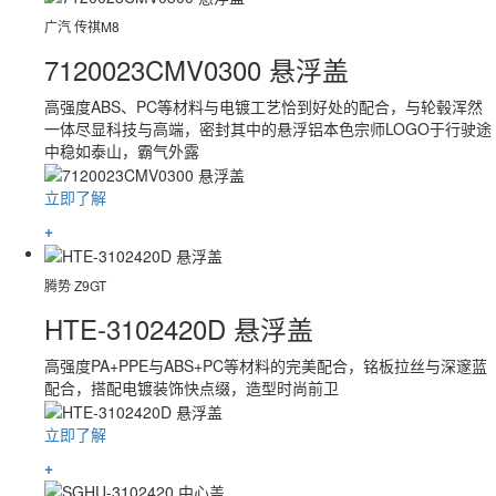
广汽 传祺M8
7120023CMV0300 悬浮盖
高强度ABS、PC等材料与电镀工艺恰到好处的配合，与轮毂浑然
一体尽显科技与高端，密封其中的悬浮铝本色宗师LOGO于行驶途
中稳如泰山，霸气外露
立即了解
+
腾势 Z9GT
HTE-3102420D 悬浮盖
高强度PA+PPE与ABS+PC等材料的完美配合，铭板拉丝与深邃蓝
配合，搭配电镀装饰快点缀，造型时尚前卫
立即了解
+