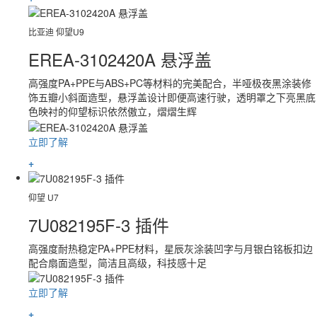
比亚迪 仰望U9
EREA-3102420A 悬浮盖
高强度PA+PPE与ABS+PC等材料的完美配合，半哑极夜黑涂装修
饰五瓣小斜面造型，悬浮盖设计即便高速行驶，透明罩之下亮黑底
色映衬的仰望标识依然傲立，熠熠生辉
立即了解
+
仰望 U7
7U082195F-3 插件
高强度耐热稳定PA+PPE材料，星辰灰涂装凹字与月银白铭板扣边
配合扇面造型，简洁且高级，科技感十足
立即了解
+