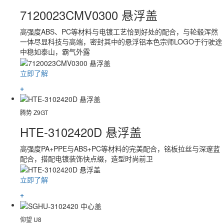
7120023CMV0300 悬浮盖
高强度ABS、PC等材料与电镀工艺恰到好处的配合，与轮毂浑然
一体尽显科技与高端，密封其中的悬浮铝本色宗师LOGO于行驶途
中稳如泰山，霸气外露
立即了解
+
腾势 Z9GT
HTE-3102420D 悬浮盖
高强度PA+PPE与ABS+PC等材料的完美配合，铭板拉丝与深邃蓝
配合，搭配电镀装饰快点缀，造型时尚前卫
立即了解
+
仰望 U8