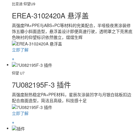
比亚迪 仰望U9
EREA-3102420A 悬浮盖
高强度PA+PPE与ABS+PC等材料的完美配合，半哑极夜黑涂装修
饰五瓣小斜面造型，悬浮盖设计即便高速行驶，透明罩之下亮黑底
色映衬的仰望标识依然傲立，熠熠生辉
立即了解
+
仰望 U7
7U082195F-3 插件
高强度耐热稳定PA+PPE材料，星辰灰涂装凹字与月银白铭板扣边
配合扇面造型，简洁且高级，科技感十足
立即了解
+