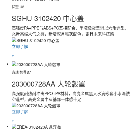
仰望 U8
SGHU-3102420 中心盖
高强度PA+PPE与ABS+PC互相配合，半哑极夜黑辅以六角造型，
充斥高端大气之感，新增深月壤灰配色，更具未来科技感
立即了解
+
奇瑞 智界S7
203000728AA 大轮毂罩
高强度耐热耐冲击PPO+PA材料，高亮金属黑大水滴嵌套小水滴镂
空造型，高亮金属中灰基部一体感十足
立即了解
+